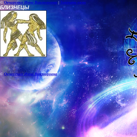
©
Овчаренко Инна Викторовна
|
Закрыть окно
БЛИЗНЕЦЫ
©
Овчаренко Инна Викторовна