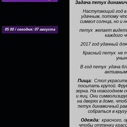
Задача петух динами
Наступающий год в
удачным, потому чт
символ солнца, но и 
05
:
00 / сегодня: 07 августа
петух желает видеть
каждого ч
2017 год удачный для
Красный петух не 
унын
В год петух удача б
активным
Пища
: Стол украсит
посыпать крупой. Фрук
зерна. На новогоднем 
и яиц. Они символизи
на дверях в доме, чтоб
петух динамичный ра
собраться в круг
Одежда
: красного, 
чтобы оттенки красо