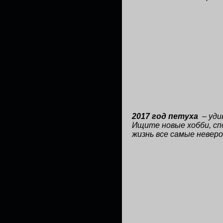
2017 год петуха
– уди
Ищите новые хобби, сп
жизнь все самые неве