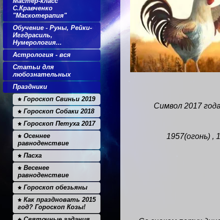
Мастер-класс
С.Кравченко
"Маскотерапия"
Обучение - Руны, Рейки-
Иггдрасиль,
Нумерология...
Астрология - вся
Статьи для
любознательных
Праздники
Гороскоп Свиньи 2019
Символ 2017 год
Гороскоп Собаки 2018
Гороскоп Петуха 2017
Осеннее
1957(огонь) , 
равноденствие
Пасха
Весенее
равноденствие
Гороскоп обезьяны
Как праздновать 2015
год? Гороскоп Козы!
Святочные гадания