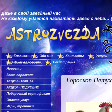
Даже в свой звездный час
Не каждому удается нахватать звезд с неба… (
Главная
Обо мне
Контакты
Услуги
Поиск по сайту
Заказ гороскопа
Регистрация
Подписка на новости
Новости
Заказ гороскопа
Гороскоп Петух
АКЦИЯ - АНКЕТА
АКЦИЯ - ПОДРОБНО
Подарочный сертификат
Оплата услуг
Игры, тренинги