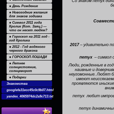
Со знаком петух дин
б
День Рождение
Новогодние желания
для знаков зодиака
Совмест
Символ 2011 года
Кролик (Кот. Заяц.) —
что он несет людям?
Гороскоп на 2011 год -
год Кролика
2017
– удивительно по
2012 - Год водяного
черного дракона
ГОРОСКОП ЛОШАДИ
петух
– символ 
Летнее
Люди, рожденные в го
солнцестояние,
наивные и доверчив
солнцеворот
неугомонные. Любят б
Подарки
имеют неиссякаемы
проявляются иньские
Знакомства
вним
googlefa31ecc45c0c9b07.html
петух любит импров
yandex_4065974dc2a9c713.txt
петух динамичный