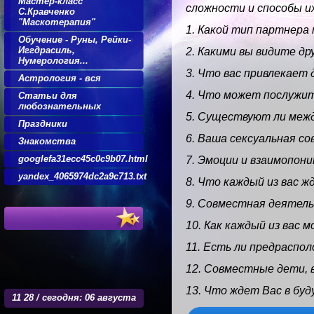
Мастер-класс
сложности и способы и
С.Кравченко
"Маскотерапия"
1. Какой тип партнера 
Обучение - Руны, Рейки-
Иггдрасиль,
2. Какими вы видите дру
Нумерология...
3. Что вас привлекает д
Астрология - вся
4. Что может послужит
Статьи для
любознательных
5. Существуют ли межд
Праздники
6. Ваша сексуальная с
Знакомства
googlefa31ecc45c0c9b07.html
7. Эмоции и взаимопон
yandex_4065974dc2a9c713.txt
8. Что каждый из вас 
9. Совместная деятель
10. Как каждый из вас
11. Есть ли предраспол
12. Совместные дети, 
13. Что ждет Вас в бу
11
28 / сегодня: 06 августа