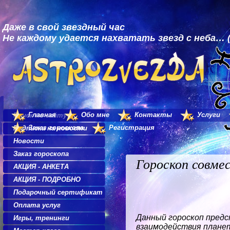
Даже в свой звездный час
Не каждому удается нахватать звезд с неба… (
Главная
Обо мне
Контакты
Услуги
Поиск по сайту
Заказ гороскопа
Регистрация
Подписка на новости
Новости
Заказ гороскопа
Гороскоп совм
АКЦИЯ - АНКЕТА
АКЦИЯ - ПОДРОБНО
Подарочный сертификат
Оплата услуг
Данный гороскоп предс
Игры, тренинги
взаимодействия плане