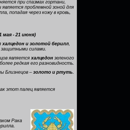
няется при спазмах гортани,
и является проблемной зоной для
а, попадая через кожу в кровь,
1 мая - 21 июня
)
я
халцедон и золотой берилл
,
 защитными силами.
ецов является
халцедон
зеленого
иболее редкая его разновидность.
ы Близнецов –
золото и ртуть
.
как этот палец является
аком Рака
ерилла.