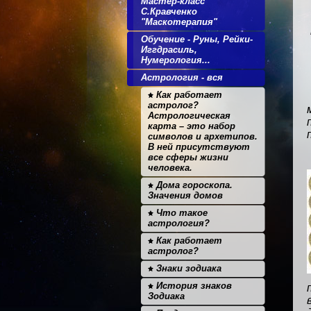
Мастер-класс
С.Кравченко
"Маскотерапия"
Обучение - Руны, Рейки-
Иггдрасиль,
Нумерология...
Астрология - вся
Как работает
астролог?
Астрологическая
карта – это набор
символов и архетипов.
В ней присутствуют
все сферы жизни
человека.
Дома гороскопа.
Значения домов
Что такое
астрология?
Как работает
астролог?
Знаки зодиака
История знаков
Зодиака