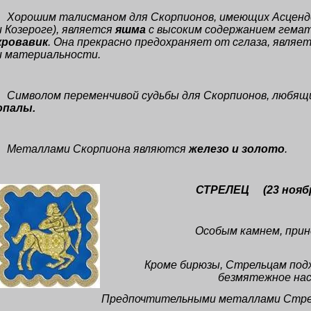
Хорошим талисманом для Скорпионов, имеющих Асценден
и Козероге), является
яшма
с высоким содержанием гема
кровавик
. Она прекрасно предохраняет от сглаза, явля
и материальности.
Символом переменчивой судьбы для Скорпионов, любящи
опалы.
Металлами Скорпиона являются
железо и золото
.
СТРЕЛЕЦ
(23 нояб
Особым камнем, прин
Кроме бирюзы, Стрельцам по
безмятежное на
Предпочтительными металлами Стре