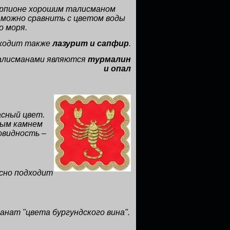
корпионе хорошим талисманом
 можно сравнить с цветом воды
о моря.
дходит также
лазурит и сапфир
.
талисманами являются
турмалин
и опал
сный цвет.
вым камнем
новидность –
асно подходит
анат "цвета бургундского вина".