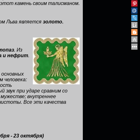
 этот камень своим талисманом.
ом Льва является
золото.
топаз
. Из
а и нефрит
.
 основных
 человека:
ность
 звук при ударе сравним со
о мужестве; внутреннее
чистоты. Все эти качества
бря - 23 октября
)