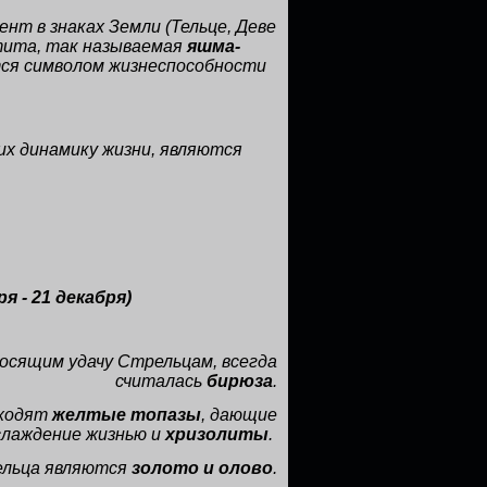
т в знаках Земли (Тельце, Деве
тита, так называемая
яшма-
ется символом жизнеспособности
х динамику жизни, являются
ря - 21 декабря)
осящим удачу Стрельцам, всегда
считалась
бирюза
.
дходят
желтые топазы
, дающие
слаждение жизнью и
хризолиты
.
льца являются
золото и олово
.