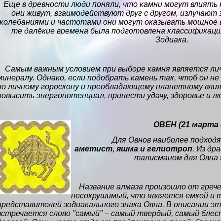
Еще в древности люди поняли, что камни могут влиять 
они живут, взаимодействуют друг с другом, излучают
колебаниями и частотами они могут оказывать мощное в
те далёкие времена была подготовлена классификаци
Зодиака.
Самым важным условием при выборе камня является ли
минералу. Однако, если подобрать камень так, чтоб он не
по личному гороскопу и преобладающему планетному вли
повысить энергопотенциал, принести удачу, здоровье и л
ОВЕН
(21 марта 
Для Овнов наиболее подхо
аметист, яшма и гелиотроп
. Из д
талисманом для Овна
Название алмаза произошло от грече
несокрушимый, что является емкой и 
представителей зодиакального знака Овна. В описании э
встречается слово "самый" – самый твердый, самый блес