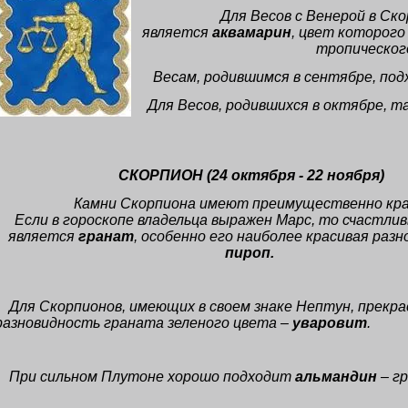
Для Весов с Венерой в С
является
аквамарин
, цвет которого
тропическог
Весам, родившимся в сентябре, по
Для Весов, родившихся в октябре, 
СКОРПИОН
(24 октября - 22 ноября
)
Камни Скорпиона имеют преимущественно кра
Если в гороскопе владельца выражен Марс, то счастли
является
гранат
, особенно его наиболее красивая раз
пироп.
Для Скорпионов, имеющих в своем знаке Нептун, прекр
разновидность граната зеленого цвета –
уваровит
.
При сильном Плутоне хорошо подходит
альмандин
– гр