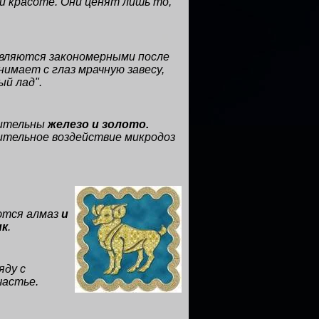
й красоте. Они ценят лишь то,
являются закономерными после
нимает с глаз мрачную завесу,
ый лад".
тительны
железо и золото.
ительное воздействие микродоз
яются алмаз
и
ик
.
яду с
частье.