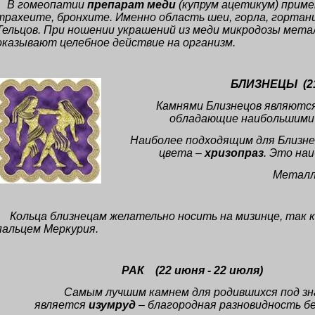
В гомеопатии
препарат меди
(купрум ацетикум) приме
трахеите, бронхите. Именно область шеи, горла, гортан
Тельцов. При ношении украшений из меди микродозы металл
оказывают целебное действие на организм.
БЛИЗНЕЦЫ
(2
Камнями Близнецов являютс
обладающие наибольшими
Наиболее подходящим для Близн
цвета –
хризопраз
. Это на
Металл
Кольца близнецам желательно носить на мизинце, так 
пальцем Меркурия.
РАК
(22 июня - 22 июля
)
Самым лучшим камнем для родившихся под зн
является
изумруд
– благородная разновидность б