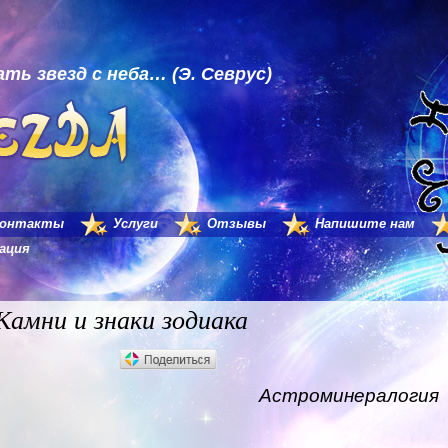
ть звезд с неба… (Э. Севрус)
Контакты
Услуги
Отзывы
Напишите нам
ация
Камни и знаки зодиака
Астроминералогия