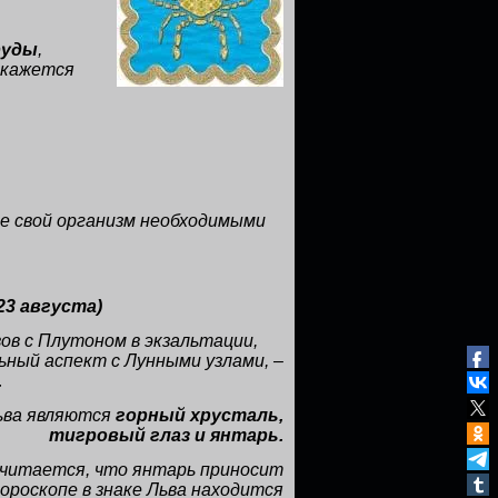
руды
,
 кажется
е свой организм необходимыми
 23 августа
)
ов с Плутоном в экзальтации,
ьный аспект с Лунными узлами, –
.
ьва являются
горный хрусталь,
тигровый глаз и янтарь.
 считается, что янтарь приносит
гороскопе в знаке Льва находится