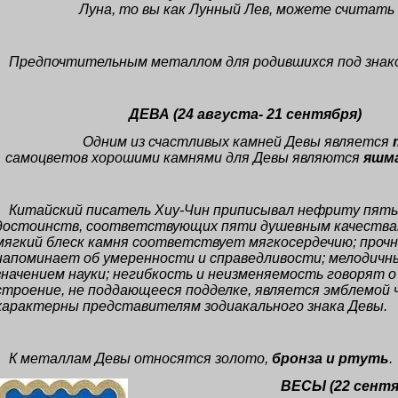
Луна, то вы как Лунный Лев, можете считать
Предпочтительным металлом для родившихся под знак
ДЕВА
(24 августа- 21 сентября
)
Одним из счастливых камней Девы является
самоцветов хорошими камнями для Девы являются
яшм
Китайский писатель Хиу-Чин приписывал нефриту пять
достоинств, соответствующих пяти душевным качествам
мягкий блеск камня соответствует мягкосердечию; проч
напоминает об умеренности и справедливости; мелодичный
значением науки; негибкость и неизменяемость говорят 
строение, не поддающееся подделке, является эмблемой 
характерны представителям зодиакального знака Девы.
К металлам Девы относятся золото,
бронза и ртуть
.
ВЕСЫ
(22 сентя