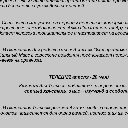
дорогой. Овны часто отдают предпочтение яркой, броско
что достается путем больших усилий.
Овны часто жалуются на периоды депрессий, которые 
страстного расходования сил. Алмаз "разгоняет хандру, с
делает человека проницательнее и настраивает на весел
Из металлов для родившихся под знаком Овна предпоч
Сильный Марс в гороскопе рождения предполагает полож
железа на организм.
ТЕЛЕЦ(21 апреля - 20 мая
)
Камнями для Тельцов, родившихся в апреле, явл
горный хрусталь
, в мае –
изумруд и сердол
Из металлов Тельцам рекомендуется медь, которая нар
золотом применяется для оправ камней, приносящих им с