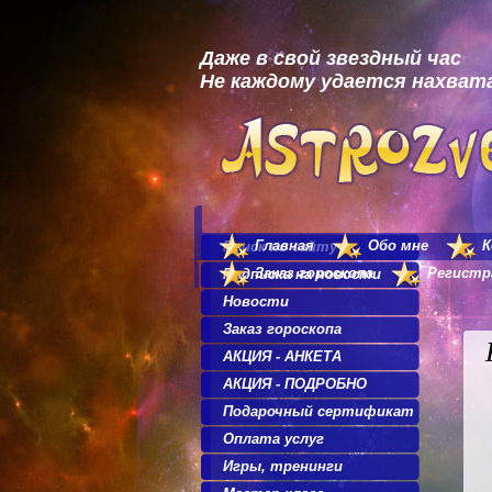
Даже в свой звездный час
Не каждому удается нахвата
Главная
Обо мне
Поиск по сайту
Заказ гороскопа
Регистр
Подписка на новости
Новости
Заказ гороскопа
АКЦИЯ - АНКЕТА
АКЦИЯ - ПОДРОБНО
Подарочный сертификат
Оплата услуг
Игры, тренинги