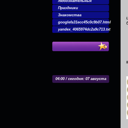
любознательных
Праздники
Знакомства
googlefa31ecc45c0c9b07.html
yandex_4065974dc2a9c713.txt
04
:
00 / сегодня: 07 августа