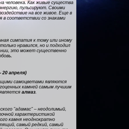
на человека. Как живые существа
 энергию, пульсируют. Своими
оздействие на все живое. Еще в
я в соответствии со знаками
чная симпатия к тому или иному
 только нравился, но и подходил
янии, это может существенно
юбовь.
- 20 апреля
)
дящими самоцветами являются
рагоценных камней самым лучшим
 является
алмаз
.
ского "адамас" – неодолимый,
точной характеристикой
того камня неоднократно
тящий, самый редкий, самый