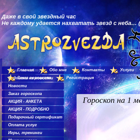
Даже в свой звездный час
Не каждому удается нахватать звезд с неба… (
Главная
Обо мне
Контакты
Услуги
Поиск по сайту
Заказ гороскопа
Регистрация
Подписка на новости
Новости
Заказ гороскопа
Гороскоп на 1 м
АКЦИЯ - АНКЕТА
АКЦИЯ - ПОДРОБНО
Подарочный сертификат
Оплата услуг
Игры, тренинги