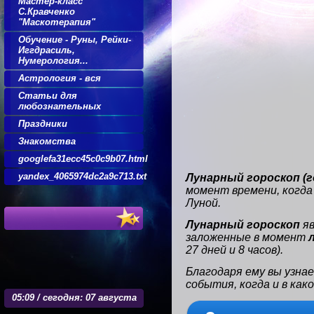
Мастер-класс
С.Кравченко
"Маскотерапия"
Обучение - Руны, Рейки-
Иггдрасиль,
Нумерология...
Астрология - вся
Статьи для
любознательных
Праздники
Знакомства
googlefa31ecc45c0c9b07.html
yandex_4065974dc2a9c713.txt
Лунарный гороскоп (г
момент времени, когда
Луной.
Лунарный гороскоп
яв
заложенные в момент
27 дней и 8 часов).
Благодаря ему вы узна
события, когда и в как
05
:
09 / сегодня: 07 августа