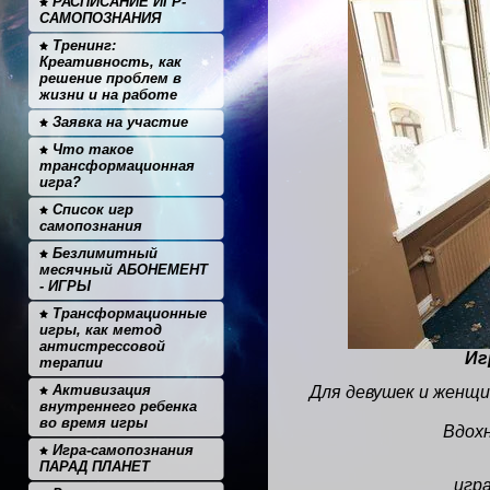
РАСПИСАНИЕ ИГР-
САМОПОЗНАНИЯ
Тренинг:
Креативность, как
решение проблем в
жизни и на работе
Заявка на участие
Что такое
трансформационная
игра?
Список игр
самопознания
Безлимитный
месячный АБОНЕМЕНТ
- ИГРЫ
Трансформационные
игры, как метод
антистрессовой
Иг
терапии
Активизация
Для девушек и женщи
внутреннего ребенка
во время игры
Вдох
Игра-самопознания
ПАРАД ПЛАНЕТ
игра