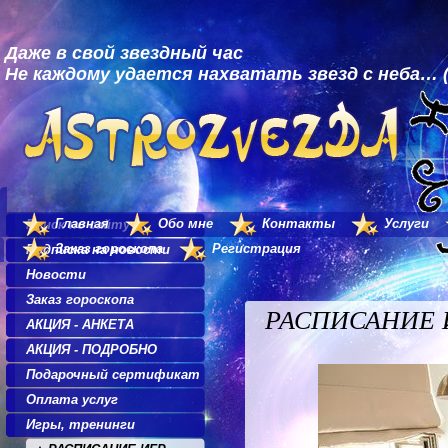
Даже в свой звездный час
Не каждому удается нахватать звезд с неба… (
Главная
Обо мне
Контакты
Услуги
Поиск по сайту
Заказ гороскопа
Регистрация
Подписка на новости
Новости
Заказ гороскопа
РАСПИСАНИЕ
АКЦИЯ - АНКЕТА
АКЦИЯ - ПОДРОБНО
Подарочный сертификат
Оплата услуг
Игры, тренинги