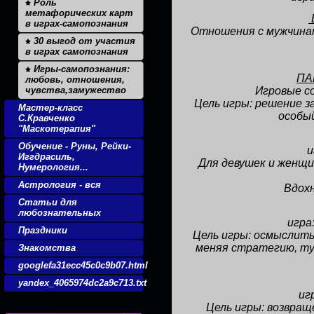
Роль
метафорических карт
в играх-самопознания
Отношения с мужчинам
30 выгод от участия
в играх самопознания
Игры-самопознания:
ПА
любовь, отношения,
чувства,замужество
Игровые с
Цель игры: решение за
Мастер-класс
особый
С.Кравченко
"Маскотерапия"
Обучение - Руны, Рейки-
и
Иггдрасиль,
Для девушек и женщи
Нумерология...
Астрология - вся
Вдох
Статьи для
любознательных
игра
Праздники
Цель игры: осмыслить
меняя стратегию, ту
Знакомства
googlefa31ecc45c0c9b07.html
yandex_4065974dc2a9c713.txt
иг
Цель игры: возвращ