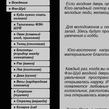
Вождение
Если входная дверь о
Юго-западный сектор в
Фэн-Шуй
молодые люди, желающи
Куда нужно спать
головой
Талисманы ФЭН-
Для молодоженов и се
ШУЙ
запад. Здесь будут пр
Овен (главный
увлечения и хобби.
вход, прихожая)
Телец (столовая)
Юго-восточное напр
Близнецы
(коридор между
материальное благопол
комнатами)
Рак (ванна)
Каждый раз, когда вы 
Лев (гостиная)
Фэн-Шуй входной двери
Дева (кухня)
увеличения простран
Весы (гардеробная
открывалась наружу. И
комната)
появляются любовные
колокольчик, располож
Скорпион
она открывалась вовну
(туалет)
Стрелец (веранда)
Козерог (сад