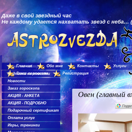
Даже в свой звездный час
Не каждому удается нахватать звезд с неба… (
Главная
Обо мне
Контакты
Услуги
Поиск по сайту
Заказ гороскопа
Регистрация
Подписка на новости
Новости
Заказ гороскопа
Овен (главный в
АКЦИЯ - АНКЕТА
АКЦИЯ - ПОДРОБНО
Подарочный сертификат
Оплата услуг
Игры, тренинги