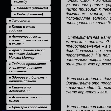
Знаки Огня, к котор
камней)
ускоренном ритме, уп
Водолей (кабинет)
часто приводит к пер
домашним миром, до
Рыбы (спальня)
Используйте голубой 
Талисманы
пространство стало б
Камни и знаки
зодиака
Астрологическая
Стремительная нату
совместимость людей
маленькая прихожая
и камней
предостережение – в з
Драгоценные камни
дом. Повесьте на сте
по знакам Зодиака -
перспективой. На пол
Михаил Миллер
напольным покрытием.
Таблица проявления
ощущение, что прихожа
энергетики планет
септенера
Здоровье и болезнь -
Если вы входите в дом
влияние планет
Организуйте это прос
Статьи по
к вам приходят. Энерги
Астрологии
счете вернется к вам.
Астрологический
Юмор
Если напротив входной
Примеры гороскопов