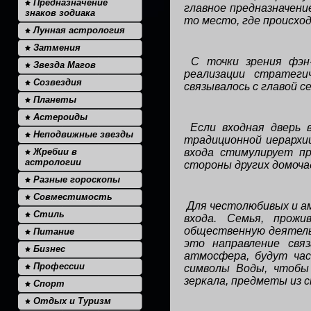
Предназначение
главное предназначени
знаков зодиака
то место, где происхо
Лунная астрология
Затмения
С точки зрения фэн
Звезда Магов
реализации стратеги
Созвездия
связывалось с главой с
Планеты
Астероиды
Если входная дверь 
Неподвижные звезды
традиционной иерархии
Жребии в
входа стимулирует п
астрологии
стороны других домоча
Разные гороскопы
Совместимость
Для честолюбивых и а
Стиль
входа. Семья, прож
общественную деятель
Питание
это направление свя
Бизнес
атмосфера, будут ча
Профессии
символы Воды, чтобы
зеркала, предметы из 
Спорт
Отдых и Туризм