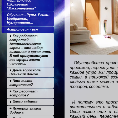
Мастер-класс
С.Кравченко
"Маскотерапия"
Обучение - Руны, Рейки-
Иггдрасиль,
Нумерология...
Астрология - вся
Как работает
астролог?
Астрологическая
карта – это набор
символов и архетипов.
В ней присутствуют
все сферы жизни
Обустройство прихо
человека.
прихожей, переступив 
Дома гороскопа.
каждое утро мы проща
Значения домов
семьи, в прихожей во
Что такое
людьми тоже может пр
астрология?
товаров, соседями.
Как работает
астролог?
Знаки зодиака
И потому это прост
внимательного и забо
История знаков
Овна важно еще и на
Зодиака
каждый день, пересту