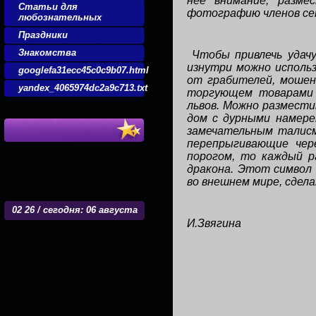
нее внимание, разме
Статьи для
фотографию членов се
любознательных
Праздники
Знакомства
Чтобы привлечь удачу
изнутри можно испол
googlefa31ecc45c0c9b07.html
от грабителей, мошен
yandex_4065974dc2a9c713.txt
торгующем товарами 
львов. Можно размести
дом с дурными намере
замечательным талисм
перепрыгивающие чер
порогом, то каждый р
дракона. Этот символ
во внешнем мире, сдела
02
:
26 / сегодня: 06 августа
И.Звягина