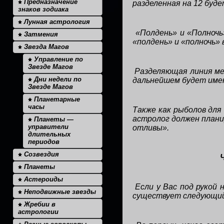
Предназначение
разделенная на 12 буд
знаков зодиака
Лунная астрология
«Полдень» и «Полночь
Затмения
«полдень» и «полночь»
Звезда Магов
Управление по
Звезде Магов
Разделяющая линия ме
Дни недели по
дальнейшем будет имен
Звезде Магов
Планетарные
часы
Также как рыболов для
астролог должен плани
Планеты —
управители
отливы».
длительных
периодов
Созвездия
Планеты
Астероиды
Если у Вас под рукой
Неподвижные звезды
существует следующий 
Жребии в
астрологии