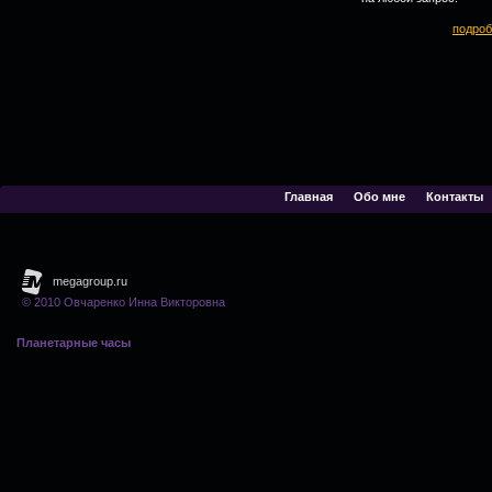
подроб
Главная
Обо мне
Контакты
© 2010 Овчаренко Инна Викторовна
Планетарные часы