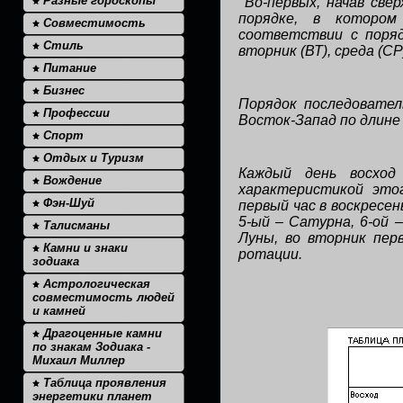
Разные гороскопы
Во-первых, начав све
порядке, в котором
Совместимость
соответствии с порядк
Стиль
вторник (ВТ), среда (СР)
Питание
Бизнес
Порядок последовател
Профессии
Восток-Запад по длине 
Спорт
Отдых и Туризм
Каждый день восход
Вождение
характеристикой это
Фэн-Шуй
первый час в воскресен
5-ый – Сатурна, 6-ой 
Талисманы
Луны, во вторник пер
Камни и знаки
ротации.
зодиака
Астрологическая
совместимость людей
и камней
Драгоценные камни
по знакам Зодиака -
Михаил Миллер
Таблица проявления
энергетики планет