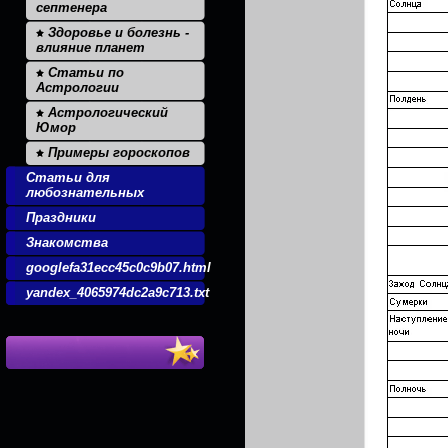
септенера
Здоровье и болезнь -
влияние планет
Статьи по
Астрологии
Астрологический
Юмор
Примеры гороскопов
Статьи для
любознательных
Праздники
Знакомства
googlefa31ecc45c0c9b07.html
yandex_4065974dc2a9c713.txt