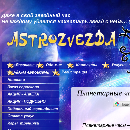
Даже в свой звездный час
Не каждому удается нахватать звезд с неба… (
Главная
Обо мне
Контакты
Услуги
Поиск по сайту
Заказ гороскопа
Регистрация
Подписка на новости
Новости
Заказ гороскопа
Планетарные ч
АКЦИЯ - АНКЕТА
АКЦИЯ - ПОДРОБНО
Подарочный сертификат
Оплата услуг
Игры, тренинги
Планетарные часы –