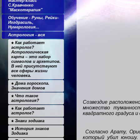
Мастер-класс
С.Кравченко
"Маскотерапия"
Обучение - Руны, Рейки-
Иггдрасиль,
Нумерология...
Астрология - вся
Как работает
астролог?
Астрологическая
карта – это набор
символов и архетипов.
В ней присутствуют
все сферы жизни
человека.
Дома гороскопа.
Значения домов
Что такое
астрология?
Созвездие расположен
множество туманност
Как работает
астролог?
квадратного градуса и
Знаки зодиака
История знаков
Согласно Арату, Орио
Зодиака
который убил юношу.