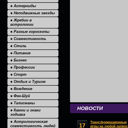
Астероиды
Неподвижные звезды
Жребии в
астрологии
Разные гороскопы
Совместимость
Стиль
Питание
Бизнес
Профессии
Спорт
Отдых и Туризм
Вождение
Фэн-Шуй
Талисманы
НОВОСТИ
Камни и знаки
зодиака
Астрологическая
Трансформационные
17
совместимость людей
игры на любой запрос