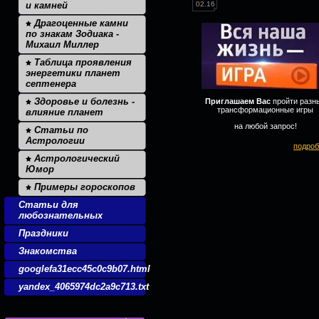
и камней
02.16
Драгоценные камни
по знакам Зодиака -
Михаил Миллер
Таблица проявления
энергетики планет
септенера
Здоровье и болезнь -
Приглашаем Вас
пройти разн
трансформационные игры
влияние планет
на любой запрос!
Статьи по
Астрологии
подроб
Астрологический
Юмор
Примеры гороскопов
Статьи для
любознательных
Праздники
Знакомства
googlefa31ecc45c0c9b07.html
yandex_4065974dc2a9c713.txt