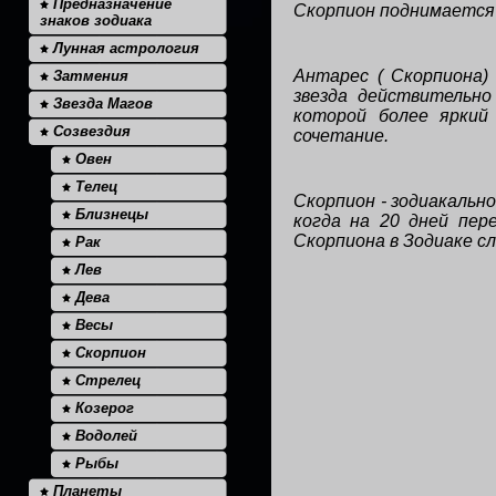
Предназначение
Скорпион поднимается 
знаков зодиака
Лунная астрология
Антарес ( Скорпиона) 
Затмения
звезда действительно
Звезда Магов
которой более яркий 
Созвездия
сочетание.
Овен
Телец
Скорпион - зодиакально
Близнецы
когда на 20 дней пер
Скорпиона в Зодиаке с
Рак
Лев
Дева
Весы
Скорпион
Стрелец
Козерог
Водолей
Рыбы
Планеты