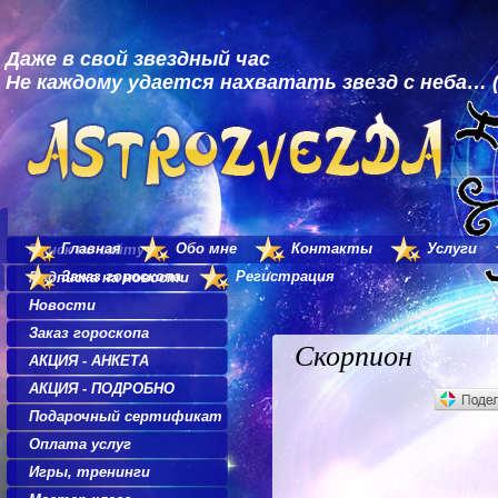
Даже в свой звездный час
Не каждому удается нахватать звезд с неба… (
Главная
Обо мне
Контакты
Услуги
Поиск по сайту
Заказ гороскопа
Регистрация
Подписка на новости
Новости
Заказ гороскопа
Скорпион
АКЦИЯ - АНКЕТА
АКЦИЯ - ПОДРОБНО
Подарочный сертификат
Оплата услуг
Игры, тренинги