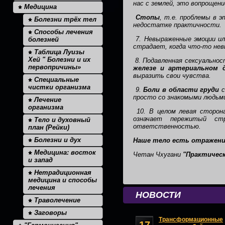
нас с землей, это вопрощени
Медицина
Стопы
, т.е. проблемы в 
Болезни трёх тел
недостатке практичности.
Способы лечения
7. Невыраженные эмоции и
болезней
страдает, когда что-то нев
Таблица Луизы
Хей " Болезни и их
8. Подавленная сексуально
первопричины»
железе и артериальном 
выразить свои чувства.
Специальные
чистки организма
9.
Боли в области груди
просто со знакомыми людьм
Лечение
организма
10. В целом левая сторона
означает пережитый ст
Тело и духовный
ответственностью.
план (Рейки)
Болезни и дух
Наше тело есть отражени
Медицина: восток
Четан Чхугани
"Практическ
и запад
Нетрадиционная
медицина и способы
лечения
НОВОСТИ
Траволечение
Заговоры
Трансформационные