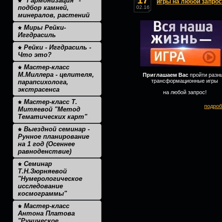
17
"Гармонизация" -
игры на любой запрос
подбор камней,
02.16
минералов, растений
Миры Рейки-
Иггдрасиль
Рейки - Иггдрасиль -
Что это?
Мастер-класс
М.Миллера - целителя,
Приглашаем Вас
пройти разн
трансформационные игры
парапсихолога,
экстрасенса
на любой запрос!
Мастер-класс Т.
подроб
Митяевой "Метод
Тематических карт"
Выездной семинар -
Рунное планирование
на 1 год (Осеннее
равноденствие)
Семинар
Т.Н.Зюрняевой
"Нумерологическое
исследование
космограммы"
Мастер-класс
Антона Платова
"Руническое