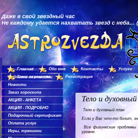
Даже в свой звездный час
Не каждому удается нахватать звезд с неба… (
Главная
Обо мне
Контакты
Услуги
Поиск по сайту
Заказ гороскопа
Регистрация
Подписка на новости
Новости
Заказ гороскопа
Тело и духовный
АКЦИЯ - АНКЕТА
АКЦИЯ - ПОДРОБНО
Тело и духовный план
Подарочный сертификат
Если у Вас что-то болит, зн
Оплата услуг
Все физические проблемы 
Игры, тренинги
уровне.