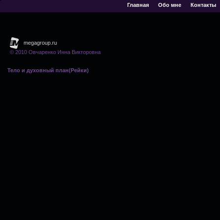
Главная
Обо мне
Контакты
© 2010 Овчаренко Инна Викторовна
Тело и духовный план(Рейки)