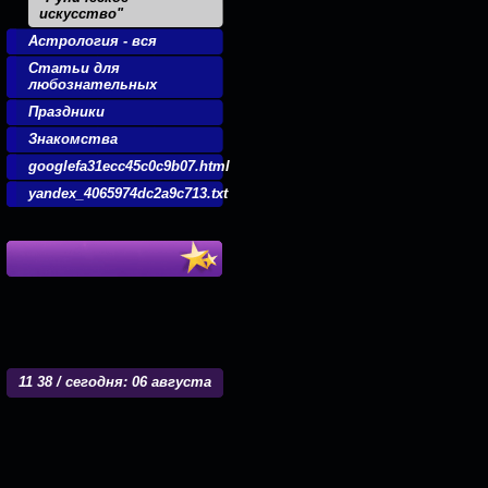
искусство"
Астрология - вся
Статьи для
любознательных
Праздники
Знакомства
googlefa31ecc45c0c9b07.html
yandex_4065974dc2a9c713.txt
11
38 / сегодня: 06 августа