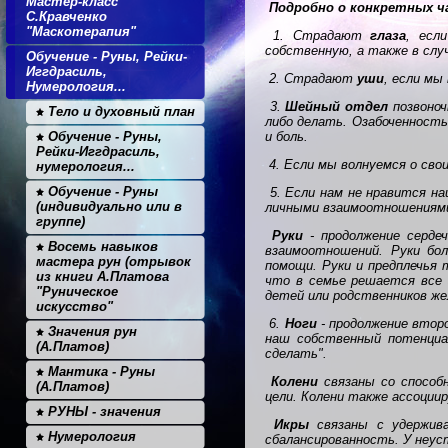
Мастер-класс
Подробно о конкретных ч
С.Кравченко
"Маскотерапия"
1. Страдают
глаза
, есл
собственную, а также в слу
Обучение - Руны, Рейки-
Иггдрасиль,
2. Страдают
уши
, если мы
Нумерология...
3.
Шейный отдел
позвоноч
Тело и духовный план
либо делать. Озабоченность
Обучение - Руны,
и боль.
Рейки-Иггдрасиль,
4. Если мы волнуемся о св
нумерология...
Обучение - Руны
5. Если нам не нравится н
(индивидуально или в
личными взаимоотношениям
группе)
Руки
- продолжение серде
Восемь навыков
взаимоотношений. Руки бол
мастера рун (отрывок
помощи. Руки и предплечья
из книги А.Платова
что в семье решается все 
"Руническое
детей или родственников же
искусство"
6.
Ноги
- продолжение втор
Значения рун
наш собственный потенциа
(А.Платов)
сделать".
Мантика - Руны
Колени
связаны со способ
(А.Платов)
цели. Колени также ассоции
РУНЫ - значения
Икры
связаны с удержива
Нумерология
сбалансированность. У неус