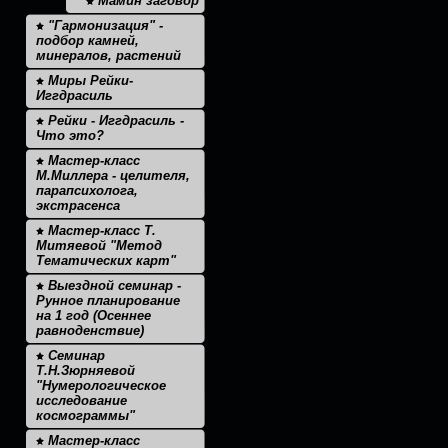
Мамин заговор
"Гармонизация" -
подбор камней,
минералов, растений
Миры Рейки-
Иггдрасиль
Рейки - Иггдрасиль -
Что это?
Мастер-класс
М.Миллера - целителя,
парапсихолога,
экстрасенса
Мастер-класс Т.
Митяевой "Метод
Тематических карт"
Выездной семинар -
Рунное планирование
на 1 год (Осеннее
равноденствие)
Семинар
Т.Н.Зюрняевой
"Нумерологическое
исследование
космограммы"
Мастер-класс