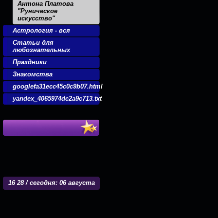
Антона Платова
"Руническое
искусство"
Астрология - вся
Статьи для
любознательных
Праздники
Знакомства
googlefa31ecc45c0c9b07.html
yandex_4065974dc2a9c713.txt
16
:
28 / сегодня: 06 августа