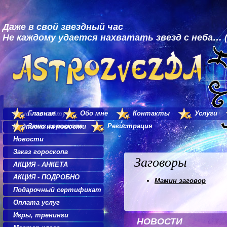
Даже в свой звездный час
Не каждому удается нахватать звезд с неба… (
Главная
Обо мне
Контакты
Услуги
Поиск по сайту
Заказ гороскопа
Регистрация
Подписка на новости
Новости
Заказ гороскопа
Заговоры
АКЦИЯ - АНКЕТА
АКЦИЯ - ПОДРОБНО
Мамин заговор
Подарочный сертификат
Оплата услуг
Игры, тренинги
НОВОСТИ