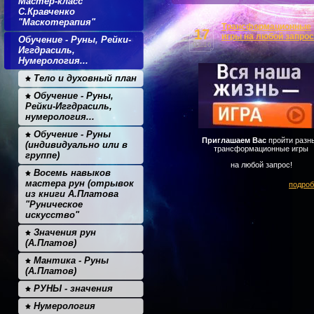
Мастер-класс
С.Кравченко
"Маскотерапия"
Трансформационные
17
игры на любой запрос
Обучение - Руны, Рейки-
02.16
Иггдрасиль,
Нумерология...
Тело и духовный план
Обучение - Руны,
Рейки-Иггдрасиль,
нумерология...
Обучение - Руны
Приглашаем Вас
пройти разн
(индивидуально или в
трансформационные игры
группе)
на любой запрос!
Восемь навыков
мастера рун (отрывок
подроб
из книги А.Платова
"Руническое
искусство"
Значения рун
(А.Платов)
Мантика - Руны
(А.Платов)
РУНЫ - значения
Нумерология