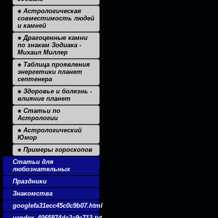
Астрологическая
совместимость людей
и камней
Драгоценные камни
по знакам Зодиака -
Михаил Миллер
Таблица проявления
энергетики планет
септенера
Здоровье и болезнь -
влияние планет
Статьи по
Астрологии
Астрологический
Юмор
Примеры гороскопов
Статьи для
любознательных
Праздники
Знакомства
googlefa31ecc45c0c9b07.html
yandex_4065974dc2a9c713.txt