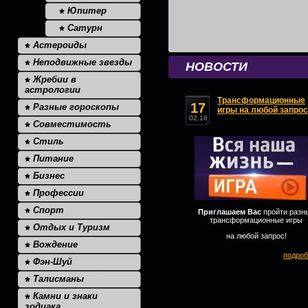
Юпитер
Сатурн
Астероиды
Неподвижные звезды
НОВОСТИ
Жребии в
астрологии
Трансформационные
17
Разные гороскопы
игры на любой запрос
02.16
Совместимость
Стиль
Питание
Бизнес
Профессии
Спорт
Приглашаем Вас
пройти разн
трансформационные игры
Отдых и Туризм
на любой запрос!
Вождение
подроб
Фэн-Шуй
Талисманы
Камни и знаки
зодиака