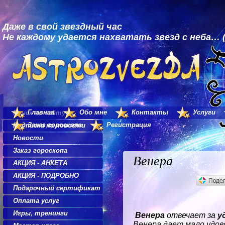
Даже в свой звездный час
Не каждому удается нахватать звезд с неба… (
Главная
Обо мне
Контакты
Услуги
Поиск по сайту
Заказ гороскопа
Регистрация
Подписка на новости
Новости
Заказ гороскопа
Венера
АКЦИЯ - АНКЕТА
АКЦИЯ - ПОДРОБНО
Подарочный сертификат
Оплата услуг
Игры, тренинги
Венера
отвечает за
у
Венера дает мало удово