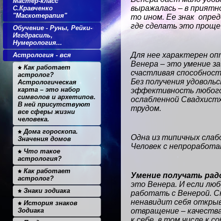
Мастер-класс
выражалась – в приятн
С.Кравченко
"Маскотерапия"
то ином. Ее знак
опред
где сделать это проще 
Обучение - Руны, Рейки-
Иггдрасиль,
Нумерология...
Для нее характерен оп
Астрология - вся
Венера – это умение з
Как работает
счастливая способност
астролог?
Без получения удоволь
Астрологическая
карта – это набор
эффективность любого 
символов и архетипов.
ослабленной Свадхистх
В ней присутствуют
трудом.
все сферы жизни
человека.
Дома гороскопа.
Одна из типичных слаб
Значения домов
Человек с непроработа
Что такое
астрология?
Как работает
Умение получать ра
астролог?
это Венера. И если люб
Знаки зодиака
работать с Венерой. 
ненавидит себя открыв
История знаков
Зодиака
отвращение – качества
к себе, в том числе к 