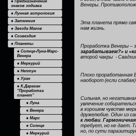
Предназначение
Венеры. Противополож
знаков зодиака
Лунная астрология
Затмения
Эта планета прямо свя
нам жизнь.
Звезда Магов
Созвездия
Планеты
Проработка Венеры – 
Солнце-Луна-Марс-
зарабатываем?» и «к
Венера
второй чакры
- Свадхи
Меркурий
Нептун
Плохо проработанная В
Уран
наоборот (если слабая)
К.Дараган
"Проработка
планет"
Сильная, но негативна
Луна
увлечение собирательс
в хорошем чувстве мер
Венера
дружелюбие. Один из с
Марс
к любви
.
Гармоничная
требует, но не дает. 
Солнце
но, по сути паразитиру
Меркурий