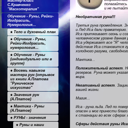
Мастер-класс
полагайтесь
С.Кравченко
и не пытайт
"Маскотерапия"
Обучение - Руны, Рейки-
Необратимая руна!!!
Иггдрасиль,
Нумерология...
Третья руна промедления. З
и Лед Иса дали праматерию.
Тело и духовный план
Иса притягивает огонь и со
человеческом уровне данная 
Обучение - Руны,
Иса удерживает все "Я" чел
Рейки-Иггдрасиль,
действие Иса становится гу
нумерология...
холодного разума, свободног
Обучение - Руны
(индивидуально или в
Мантика...
группе)
Положительный аспект
. 
Восемь навыков
резервов. Руна может указа
мастера рун (отрывок
мира.
из книги А.Платова
"Руническое
Негативный аспект
. Заци
искусство"
вашей жизни.
Значения рун
Магия...
(А.Платов)
Мантика - Руны
Иса - руна льда. Лед по по
(А.Платов)
опасен и мог принести благ
к стагнации во всех сферах
РУНЫ - значения
Сферы действия руны Иса
Руны и наши