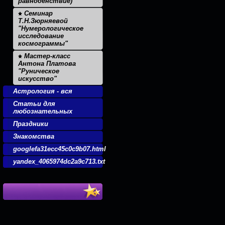
равноденствие)
Семинар
Т.Н.Зюрняевой
"Нумерологическое
исследование
космограммы"
Мастер-класс
Антона Платова
"Руническое
искусство"
Астрология - вся
Статьи для
любознательных
Праздники
Знакомства
googlefa31ecc45c0c9b07.html
yandex_4065974dc2a9c713.txt