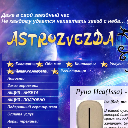
Даже в свой звездный час
Не каждому удается нахватать звезд с неба… (
Главная
Обо мне
Контакты
Услуги
Поиск по сайту
Заказ гороскопа
Регистрация
Подписка на новости
Новости
Заказ гороскопа
Руна Иса(Issa) 
АКЦИЯ - АНКЕТА
АКЦИЯ - ПОДРОБНО
Isa (Лед, т
Подарочный сертификат
В вашей духо
Оплата услуг
которой даж
кроме как п
Игры, тренинги
желанием. Б
возрождению.