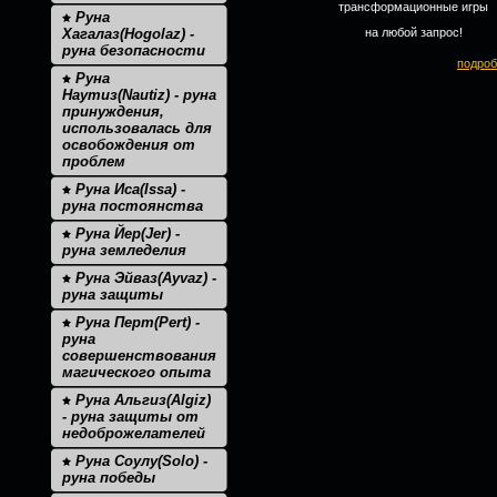
трансформационные игры
Руна
Хагалаз(Hogolaz) -
на любой запрос!
руна безопасности
подроб
Руна
Наутиз(Nautiz) - руна
принуждения,
использовалась для
освобождения от
проблем
Руна Иса(Issa) -
руна постоянства
Руна Йер(Jer) -
руна земледелия
Руна Эйваз(Ayvaz) -
руна защиты
Руна Перт(Pert) -
руна
совершенствования
магического опыта
Руна Альгиз(Algiz)
- руна защиты от
недоброжелателей
Руна Соулу(Solo) -
руна победы