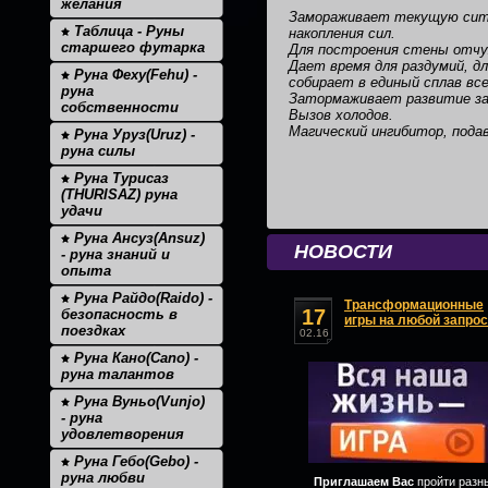
желания
Замораживает текущую ситуа
Таблица - Руны
накопления сил.
старшего футарка
Для построения стены отчу
Дает время для раздумий, д
Руна Феху(Fehu) -
собирает в единый сплав вс
руна
Затормаживает развитие заб
собственности
Вызов холодов.
Магический ингибитор, пода
Руна Уруз(Uruz) -
руна силы
Руна Турисаз
(THURISAZ) руна
удачи
Руна Ансуз(Ansuz)
НОВОСТИ
- руна знаний и
опыта
Руна Райдо(Raido) -
Трансформационные
17
безопасность в
игры на любой запрос
поездках
02.16
Руна Кано(Cano) -
руна талантов
Руна Вуньо(Vunjo)
- руна
удовлетворения
Руна Гебо(Gebo) -
руна любви
Приглашаем Вас
пройти разн