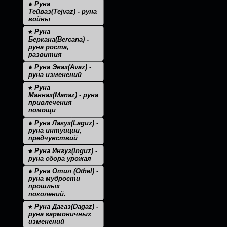
Руна
Тейваз(Tejvaz) - руна
войны
Руна
Беркана(Bercana) -
руна роста,
развития
Руна Эваз(Avaz) -
руна изменений
Руна
Манназ(Manaz) - руна
привлечения
помощи
Руна Лагуз(Laguz) -
руна интуиции,
предчувствий
Руна Ингуз(Inguz) -
руна сбора урожая
Руна Отил (Othel) -
руна мудрости
прошлых
поколений.
Руна Дагаз(Dagaz) -
руна гармоничных
изменений