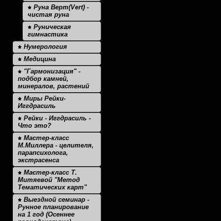
Руна Верт(Vert) -
чистая руна
Руническая
гимнастика
Нумерология
Медицина
"Гармонизация" -
подбор камней,
минералов, растений
Миры Рейки-
Иггдрасиль
Рейки - Иггдрасиль -
Что это?
Мастер-класс
М.Миллера - целителя,
парапсихолога,
экстрасенса
Мастер-класс Т.
Митяевой "Метод
Тематических карт"
Выездной семинар -
Рунное планирование
на 1 год (Осеннее