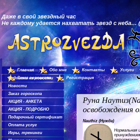
Даже в свой звездный час
Не каждому удается нахватать звезд с неба… (
Главная
Обо мне
Контакты
Услуги
Поиск по сайту
Заказ гороскопа
Регистрация
Подписка на новости
Новости
Заказ гороскопа
Руна Наутиз(Nau
АКЦИЯ - АНКЕТА
освобождения о
АКЦИЯ - ПОДРОБНО
Подарочный сертификат
Nauthiz (Нужда)
Оплата услуг
Нормальная 
Игры, тренинги
принуждением
заторможен,