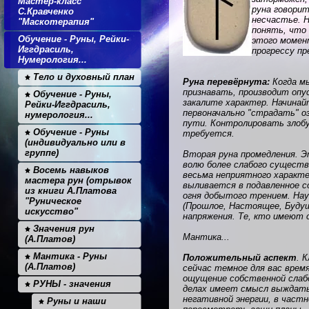
Мастер-класс
руна говори
С.Кравченко
несчастье. 
"Маскотерапия"
понять, что
Обучение - Руны, Рейки-
этого момен
Иггдрасиль,
прогрессу пр
Нумерология...
Тело и духовный план
Руна перевёрнута:
Когда мы
признавать, производит опу
Обучение - Руны,
закалите характер. Начинай
Рейки-Иггдрасиль,
первоначально "страдать" о
нумерология...
пути. Контролировать злобу
Обучение - Руны
требуется.
(индивидуально или в
группе)
Вторая руна промедления. Э
волю более слабого существ
Восемь навыков
весьма неприятного характ
мастера рун (отрывок
выливается в подавленное со
из книги А.Платова
огня добытого трением. Нау
"Руническое
(Прошлое, Настоящее, Будущ
искусство"
напряжения. Те, кто имеют 
Значения рун
Мантика...
(А.Платов)
Мантика - Руны
Положительный аспект
. 
(А.Платов)
сейчас темное для вас врем
ощущение собственной слаб
РУНЫ - значения
делах имеет смысл выждать
негативной энергии, в частн
Руны и наши