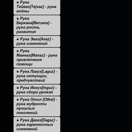
Руна
Тейваз(Tejvaz) - руна
войны
Руна
Беркана(Bercana) -
руна роста,
развития
Руна Эваз(Avaz) -
руна изменений
Руна
Манназ(Manaz) - руна
привлечения
помощи
Руна Лагуз(Laguz) -
руна интуиции,
предчувствий
Руна Ингуз(Inguz) -
руна сбора урожая
Руна Отил (Othel) -
руна мудрости
прошлых
поколений.
Руна Дагаз(Dagaz) -
руна гармоничных
изменений