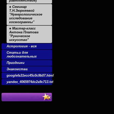
равноденствие)
Семинар
Т.Н.Зюрняевой
"Нумерологическое
исследование
космограммы"
Мастер-класс
Антона Платова
"Руническое
искусство"
Астрология - вся
Статьи для
любознательных
Праздники
Знакомства
googlefa31ecc45c0c9b07.html
yandex_4065974dc2a9c713.txt