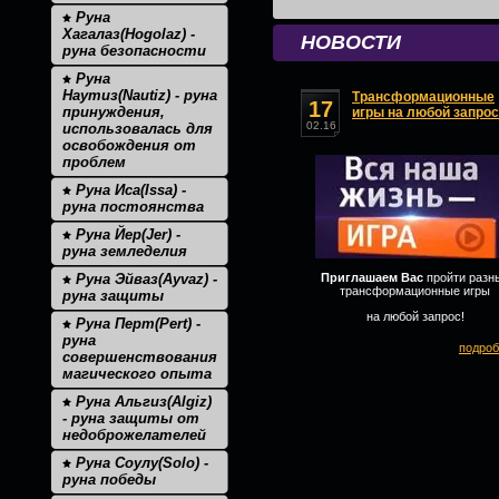
Руна
Хагалаз(Hogolaz) -
НОВОСТИ
руна безопасности
Руна
Наутиз(Nautiz) - руна
Трансформационные
17
принуждения,
игры на любой запрос
02.16
использовалась для
освобождения от
проблем
Руна Иса(Issa) -
руна постоянства
Руна Йер(Jer) -
руна земледелия
Руна Эйваз(Ayvaz) -
Приглашаем Вас
пройти разн
трансформационные игры
руна защиты
на любой запрос!
Руна Перт(Pert) -
руна
подроб
совершенствования
магического опыта
Руна Альгиз(Algiz)
- руна защиты от
недоброжелателей
Руна Соулу(Solo) -
руна победы