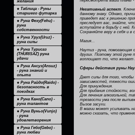
пересмотреть ваши планы -
желания
Таблица - Руны
Негативный аспект
. Ключ
старшего футарка
данному знаку. Однако, прич
приведет вас к решению про
Руна Феху(Fehu) -
преследует вас, знайте, чт
руна
вступайте в борьбу с ней. 
собственности
Сохраняйте веру в себя и в 
Руна Уруз(Uruz) -
Магия...
руна силы
Руна Турисаз
Наутиз - руна, помогающая 
(THURISAZ) руна
других. Поэтому этой руне п
удачи
воплощает то, что желает м
Руна Ансуз(Ansuz)
Сферы действия руны Нау
- руна знаний и
опыта
Дает силы для того, чтобы 
зависимостей, тяжести ошиб
Руна Райдо(Raido) -
Для принуждения.
безопасность в
Для придания стойкости, во
поездках
Для лечения алкогольной, та
Руна Кано(Cano) -
трезвости ума после выпивк
руна талантов
Вызов засухи.
В магии может усиливать на
Руна Вуньо(Vunjo)
можно сказать, что применя
- руна
удовлетворения
Руна Гебо(Gebo) -
руна любви