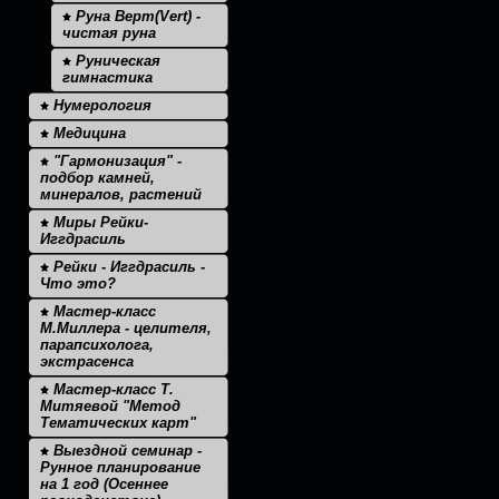
Руна Верт(Vert) -
чистая руна
Руническая
гимнастика
Нумерология
Медицина
"Гармонизация" -
подбор камней,
минералов, растений
Миры Рейки-
Иггдрасиль
Рейки - Иггдрасиль -
Что это?
Мастер-класс
М.Миллера - целителя,
парапсихолога,
экстрасенса
Мастер-класс Т.
Митяевой "Метод
Тематических карт"
Выездной семинар -
Рунное планирование
на 1 год (Осеннее